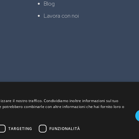
Blog
Lavora con noi
izzare il nostro traffico. Condividiamo inoltre informazioni sul tuo
 che potrebbero combinarle con altre informazioni che hai fornito loro o
TARGETING
FUNZIONALITÀ
o creato da - Italia Multimedia
Web Agency Milano