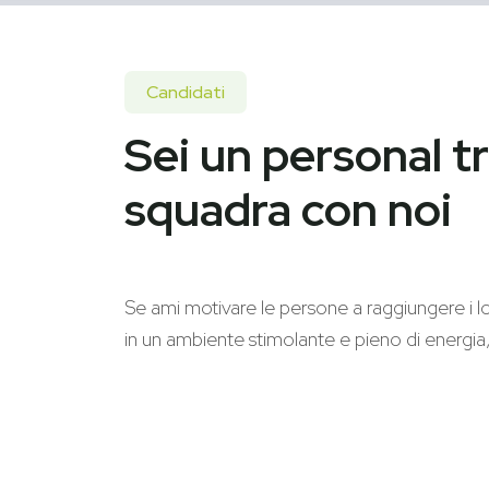
Candidati
Sei un personal tr
squadra con noi
Se ami motivare le persone a raggiungere i lo
in un ambiente stimolante e pieno di energia, 